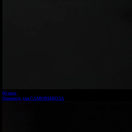
60
мин
Нажмите для САМОВЫВОЗА